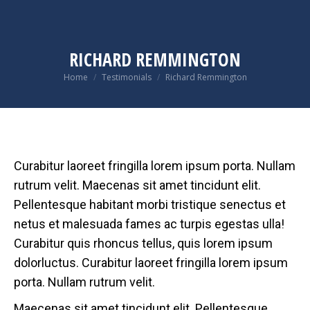
RICHARD REMMINGTON
Home
Testimonials
Richard Remmington
You are here:
Curabitur laoreet fringilla lorem ipsum porta. Nullam
rutrum velit. Maecenas sit amet tincidunt elit.
Pellentesque habitant morbi tristique senectus et
netus et malesuada fames ac turpis egestas ulla!
Curabitur quis rhoncus tellus, quis lorem ipsum
dolorluctus. Curabitur laoreet fringilla lorem ipsum
porta. Nullam rutrum velit.
Maecenas sit amet tincidunt elit. Pellentesque