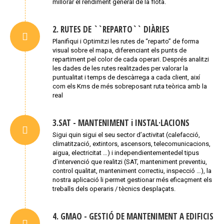
millorar el rendiment general de la flota.
2. RUTES DE ``REPARTO`` DIÀRIES
Planifiqui i Optimitzi les rutes de “reparto” de forma
visual sobre el mapa, diferenciant els punts de
repartiment pel color de cada operari. Després analitzi
les dades de les rutes realitzades per valorar la
puntualitat i temps de descàrrega a cada client, així
com els Kms de més sobreposant ruta teòrica amb la
real
3.SAT - MANTENIMENT i INSTAL·LACIONS
Sigui quin sigui el seu sector d’activitat (calefacció,
climatització, extintors, ascensors, telecomunicacions,
aigua, electricitat …) i independientementedel tipus
d’intervenció que realitzi (SAT, manteniment preventiu,
control qualitat, manteniment correctiu, inspecció …), la
nostra aplicació li permet gestionar més eficaçment els
treballs dels operaris / tècnics desplaçats.
4. GMAO - GESTIÓ DE MANTENIMENT A EDIFICIS