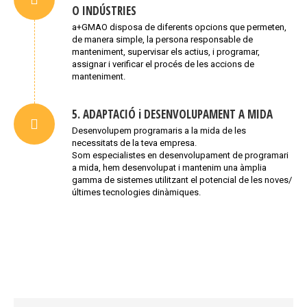
O INDÚSTRIES
a+GMAO disposa de diferents opcions que permeten,
de manera simple, la persona responsable de
manteniment, supervisar els actius, i programar,
assignar i verificar el procés de les accions de
manteniment.
5. ADAPTACIÓ i DESENVOLUPAMENT A MIDA
Desenvolupem programaris a la mida de les
necessitats de la teva empresa.
Som especialistes en desenvolupament de programari
a mida, hem desenvolupat i mantenim una àmplia
gamma de sistemes utilitzant el potencial de les noves/
últimes tecnologies dinàmiques.