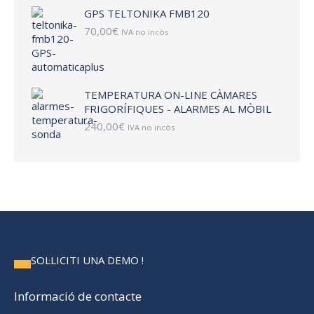
GPS TELTONIKA FMB120
70,00
€
IVA no incòs
TEMPERATURA ON-LINE CÀMARES
FRIGORÍFIQUES - ALARMES AL MÒBIL
240,00
€
IVA no incòs
SOL·LICITI UNA DEMO !
Informació de contacte