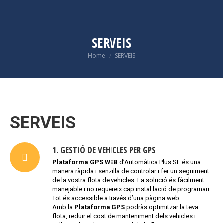
SERVEIS
Home
SERVEIS
You are here:
SERVEIS
1. GESTIÓ DE VEHICLES PER GPS
Plataforma GPS WEB
d’Automàtica Plus SL és una
manera ràpida i senzilla de controlar i fer un seguiment
de la vostra flota de vehicles. La solució és fàcilment
manejable i no requereix cap instal·lació de programari.
Tot és accessible a través d’una pàgina web.
Amb la
Plataforma GPS
podràs optimitzar la teva
flota, reduir el cost de manteniment dels vehicles i