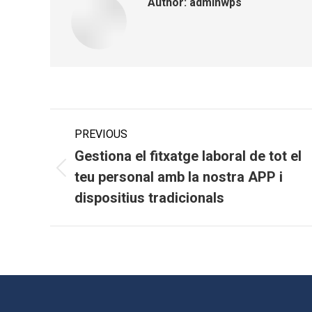
Author:
adminwps
Post
PREVIOUS
navigation
Gestiona el fitxatge laboral de tot el
Previous
teu personal amb la nostra APP i
post:
dispositius tradicionals