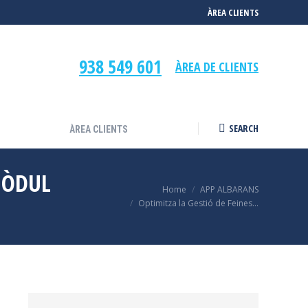
ÀREA CLIENTS
SEARCH
ÀREA CLIENTS
Search:
938 549 601
ÀREA DE CLIENTS
SEARCH
ÀREA CLIENTS
Search:
MÒDUL
Home
APP ALBARANS
You are here:
Optimitza la Gestió de Feines…