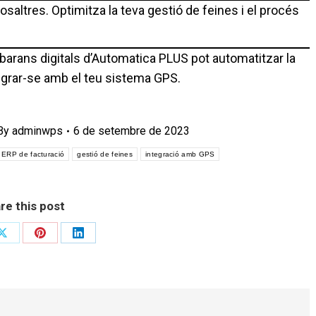
saltres. Optimitza la teva gestió de feines i el procés
barans digitals d’Automatica PLUS pot automatitzar la
ntegrar-se amb el teu sistema GPS.
By
adminwps
6 de setembre de 2023
ERP de facturació
gestió de feines
integració amb GPS
re this post
Share
Share
Share
on
on
on
ok
X
Pinterest
LinkedIn