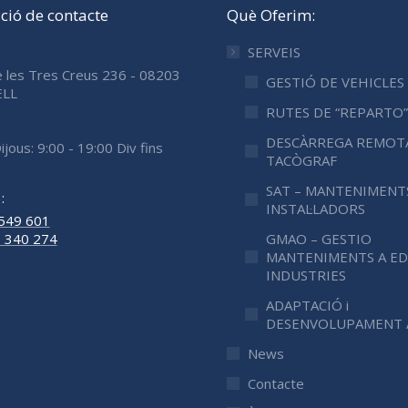
ció de contacte
Què Oferim:
SERVEIS
e les Tres Creus 236 - 08203
GESTIÓ DE VEHICLES
ELL
RUTES DE “REPARTO”
DESCÀRREGA REMOT
Dijous: 9:00 - 19:00 Div fins
TACÒGRAF
SAT – MANTENIMENTS
:
INSTAL·LADORS
 549 601
 340 274
GMAO – GESTIO
MANTENIMENTS A EDI
INDUSTRIES
ADAPTACIÓ i
DESENVOLUPAMENT 
News
Contacte