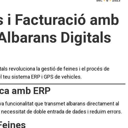
set.
6
2023
s i Facturació amb
Albarans Digitals
ls revoluciona la gestió de feines i el procés de
l teu sistema ERP i GPS de vehicles.
ica amb ERP
va funcionalitat que transmet albarans directament al
 necessitat de doble entrada de dades i reduïm errors.
Feines