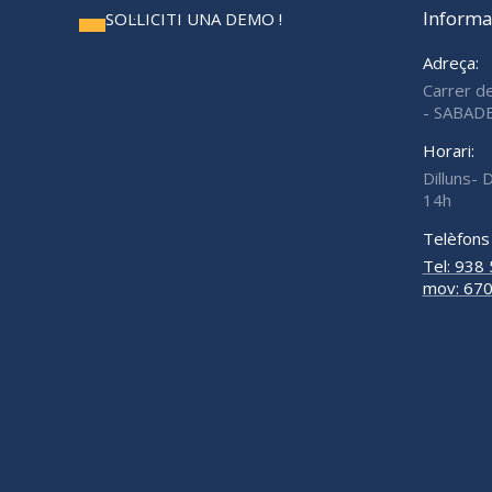
Informa
SOL·LICITI UNA DEMO !
Adreça:
Carrer d
- SABAD
Horari:
Dilluns- 
14h
Telèfons 
Tel: 938
mov: 670