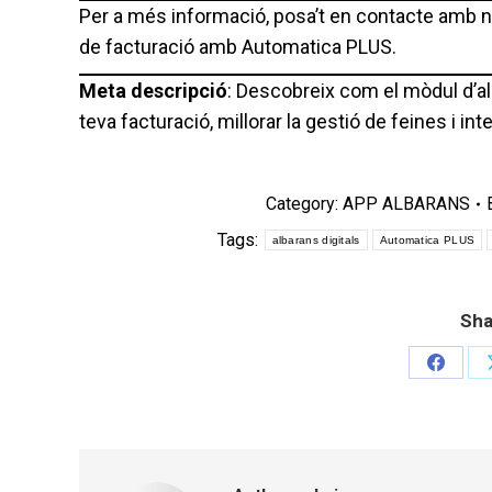
Per a més informació, posa’t en contacte amb no
de facturació amb Automatica PLUS.
Meta descripció
: Descobreix com el mòdul d’al
teva facturació, millorar la gestió de feines i i
Category:
APP ALBARANS
Tags:
albarans digitals
Automatica PLUS
Sha
Share
on
Facebo