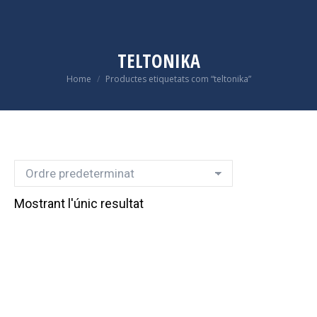
TELTONIKA
Home
Productes etiquetats com “teltonika”
You are here:
Mostrant l'únic resultat