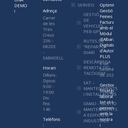
SERVEIS
Optimitza la
DEMO
Adreça:
Gestió de
!
GESTIÓ
Feines i
Carrer
DE
Facturació
de les
VEHICLES
amb el Nou
Tres
PER GPS
Mòdul
Creus
d’Albarans
236 -
RUTES DE
Digitals
08203
“REPARTO”
d’Automatica
-
DIARI
PLUS
SABADELL
DESCÀRREGA
6 de
REMOTA DEL
Horari:
setembre
TACÒGRAF
Dilluns-
de 2023
Dijous:
SAT –
Gestiona el
9:00 -
MANTENIMENTS
fitxatge
19:00
i INSTAL·LADORS
laboral de
Div
tot el teu
fins
GMAO – GESTIO
personal
14h
MANTENIMENTS
amb la
A EDIFICIS O
Telèfons
nostra APP
INDUSTRIES
:
i