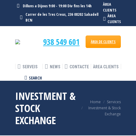
ÀREA
Dilluns a Dijous 9:00 - 19:00 Div fins les 14h
CLIENTS
Carrer de les Tres Creus, 236 08202 Sabadell
ÀREA
BCN
CLIENTS
938 549 601
ÀREA DE CLIENTS
SERVEIS
NEWS
CONTACTE
ÀREA CLIENTS
SEARCH
Search:
INVESTMENT &
Home
Services
You are here:
STOCK
Investment & Stock
Exchange
EXCHANGE