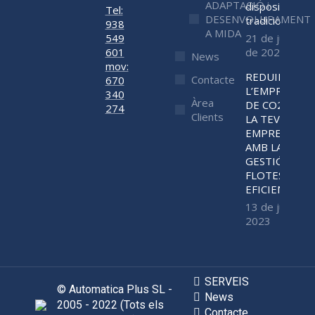
ADAPTACIÓ i
dispositius
Tel:
DESENVOLUPAMENT
tradicionals
938
A MIDA
549
21 de juny
601
de 2023
News
mov:
REDUIR
Contacte
670
L’EMPREMTA
340
Àrea
DE CO2 DE
274
Clients
LA TEVA
EMPRESA
AMB LA
GESTIÓ DE
FLOTES
EFICIENT
13 de juny de
2023
SERVEIS
© Automatica Plus SL -
News
2005 - 2022 (Tots els
Contacte