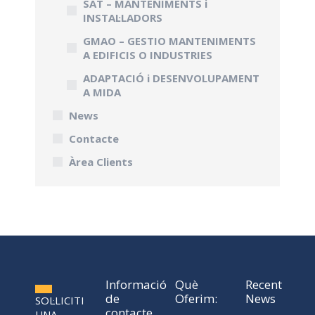
SAT – MANTENIMENTS i
INSTAL·LADORS
GMAO – GESTIO MANTENIMENTS
A EDIFICIS O INDUSTRIES
ADAPTACIÓ i DESENVOLUPAMENT
A MIDA
News
Contacte
Àrea Clients
Informació
Què
Recent
de
Oferim:
News
SOL·LICITI
contacte
UNA